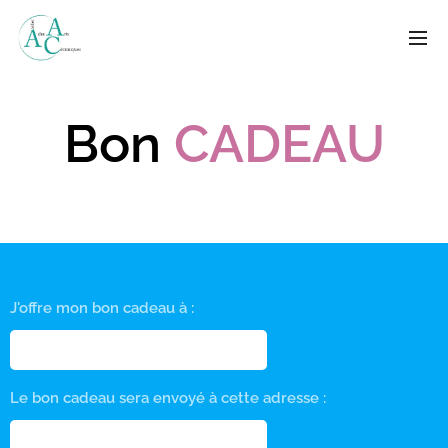
Bon
CADEAU
J'offre mon bon cadeau à :
Le bon cadeau sera envoyé à cette adresse :