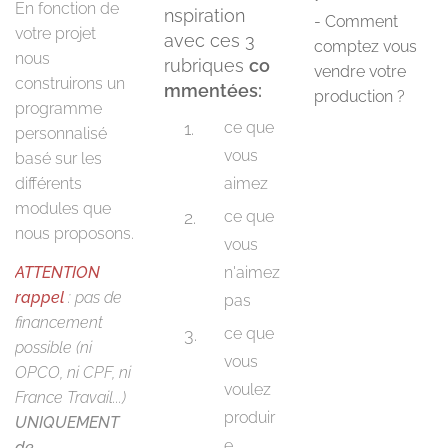
En fonction de
nspiration
- Comment
votre projet
avec ces 3
comptez vous
nous
rubriques
co
vendre votre
construirons un
mmentées:
production ?
programme
ce que
personnalisé
vous
basé sur les
différents
aimez
modules que
ce que
nous proposons.
vous
ATTENTION
n'aimez
rappel
: pas de
pas
financement
ce que
possible (ni
vous
OPCO, ni CPF, ni
voulez
France Travail...)
produir
UNIQUEMENT
e
de