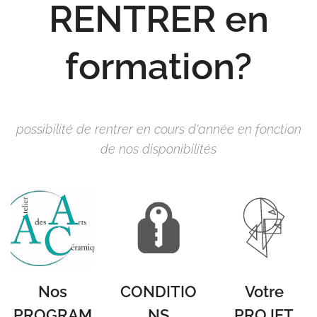
RENTRER en
formation?
possibilité de rentrer en cours d'année en fonction
de nos disponibilités
Nos
CONDITIO
Votre
PROGRAM
NS
PROJET