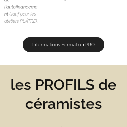
l'autofinanceme
nt
(sauf pour les
ateliers PLÂTRE)
.
Informations Formation PRO
les PROFILS de
céramistes